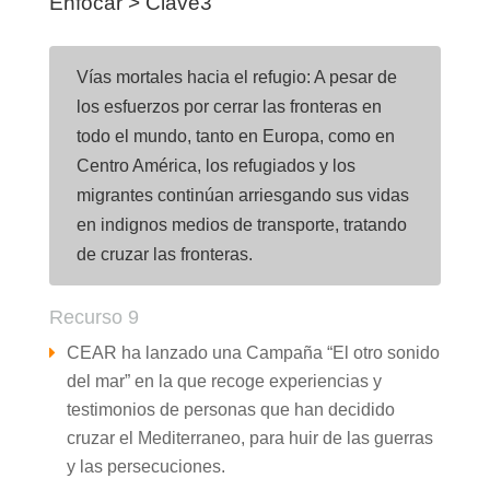
Enfocar > Clave3
Vías mortales hacia el refugio: A pesar de
los esfuerzos por cerrar las fronteras en
todo el mundo, tanto en Europa, como en
Centro América, los refugiados y los
migrantes continúan arriesgando sus vidas
en indignos medios de transporte, tratando
de cruzar las fronteras.
Recurso 9
CEAR ha lanzado una Campaña “El otro sonido
del mar” en la que recoge experiencias y
testimonios de personas que han decidido
cruzar el Mediterraneo, para huir de las guerras
y las persecuciones.