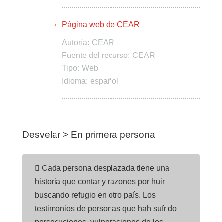
Página web de CEAR
Autoría:
CEAR
Fuente del recurso:
CEAR
Tipo:
Web
Idioma:
español
Desvelar > En primera persona
 Cada persona desplazada tiene una
historia que contar y razones por huir
buscando refugio en otro país. Los
testimonios de personas que hah sufrido
persecuciones, vulneraciones de los