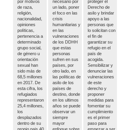
por motivos
necesario por
proteger el
de raza,
un lado, poner
Derecho de
religión,
el foco en las
asilo y brindar
nacionalidad,
crisis
apoyo a las
opiniones
humanitarias y
personas que
políticas,
en las
lo solicitan con
pertenencia a
vulneraciones
el fin de
determinado
de los DDHH
garantizar su
grupo social,
que estas
refugio en el
de género u
personas
país de
orientación
sufren en sus
acogida.
sexual han
países, por
Sensibilizar y
sido más de
otro lado, en
denunciar las
68,5 millones
las políticas de
vulneraciones
en 2017. De
asilo de los
de este
esta cifra, los
países de
derecho y
refugiados
destino, donde
proponer
representaron
en los ultimos
medidas para
25,4 millones,
años se puede
fomentar su
los
observar un
cumplimiento
desplazados
siempre
es el primer
dentro de su
mayor
paso para
propio pais 40
enfoque sobre
empezar a ser