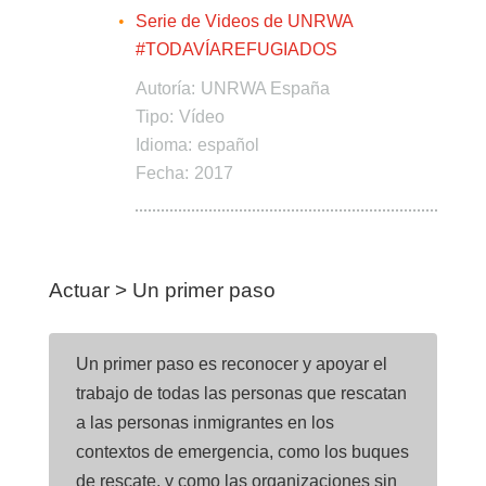
Serie de Videos de UNRWA
#TODAVÍAREFUGIADOS
Autoría:
UNRWA España
Tipo:
Vídeo
Idioma:
español
Fecha:
2017
Actuar > Un primer paso
Un primer paso es reconocer y apoyar el
trabajo de todas las personas que rescatan
a las personas inmigrantes en los
contextos de emergencia, como los buques
de rescate, y como las organizaciones sin