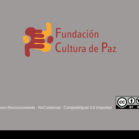
ns Reconocimiento - NoComercial - CompartirIgual 3.0 Unported