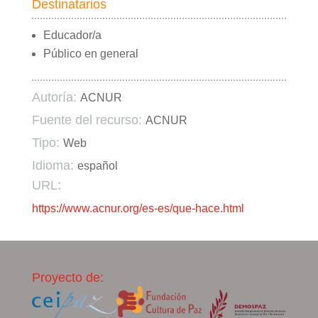
Destinatarios
Educador/a
Público en general
Autoría:
ACNUR
Fuente del recurso:
ACNUR
Tipo:
Web
Idioma:
español
URL:
https://www.acnur.org/es-es/que-hace.html
Proyecto de: