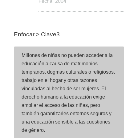
Fecha:
2004
Enfocar > Clave3
Millones de niñas no pueden acceder a la
educación a causa de matrimonios
tempranos, dogmas culturales o religiosos,
trabajo en el hogar y otras razones
vinculadas al hecho de ser mujeres. El
derecho humano a la educación exige
ampliar el acceso de las niñas, pero
también garantizarles entornos seguros y
una educación sensible a las cuestiones
de género.