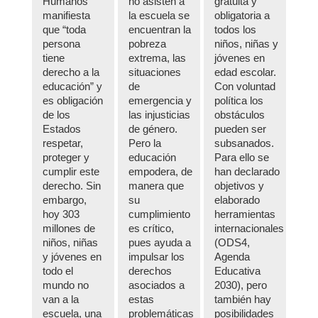
Humanos
no asisten a
gratuita y
manifiesta
la escuela se
obligatoria a
que “toda
encuentran la
todos los
persona
pobreza
niños, niñas y
tiene
extrema, las
jóvenes en
derecho a la
situaciones
edad escolar.
educación” y
de
Con voluntad
es obligación
emergencia y
política los
de los
las injusticias
obstáculos
Estados
de género.
pueden ser
respetar,
Pero la
subsanados.
proteger y
educación
Para ello se
cumplir este
empodera, de
han declarado
derecho. Sin
manera que
objetivos y
embargo,
su
elaborado
hoy 303
cumplimiento
herramientas
millones de
es crítico,
internacionales
niños, niñas
pues ayuda a
(ODS4,
y jóvenes en
impulsar los
Agenda
todo el
derechos
Educativa
mundo no
asociados a
2030), pero
van a la
estas
también hay
escuela, una
problemáticas
posibilidades