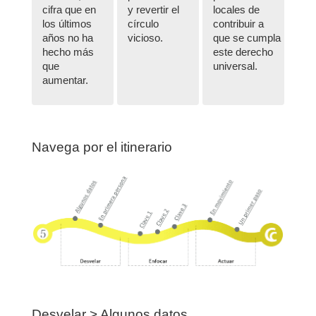
cifra que en
y revertir el
locales de
los últimos
círculo
contribuir a
años no ha
vicioso.
que se cumpla
hecho más
este derecho
que
universal.
aumentar.
Navega por el itinerario
Desvelar > Algunos datos