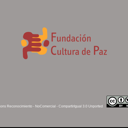
ns Reconocimiento - NoComercial - CompartirIgual 3.0 Unported