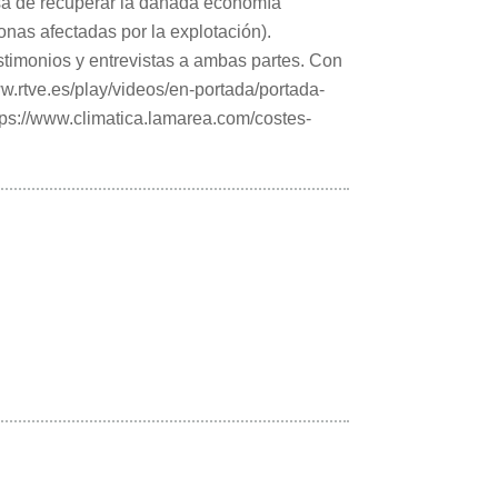
esa de recuperar la dañada economía
nas afectadas por la explotación).
timonios y entrevistas a ambas partes. Con
ww.rtve.es/play/videos/en-portada/portada-
tps://www.climatica.lamarea.com/costes-