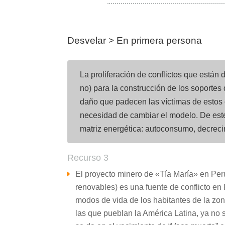
Desvelar > En primera persona
La proliferación de conflictos que están 
no) para la construcción de los soportes 
daño que padecen las víctimas de estos c
necesidad de cambiar el modelo. De este
matriz energética: autoconsumo, decrecim
Recurso 3
El proyecto minero de «Tía María» en Perú 
renovables) es una fuente de conflicto en
modos de vida de los habitantes de la zo
las que pueblan la América Latina, ya no s