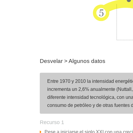
Desvelar > Algunos datos
Entre 1970 y 2010 la intensidad energéti
incrementa un 2,6% anualmente (Nuttall, 
diferente intensidad tecnológica, con u
consumo de petróleo y de otras fuentes d
Recurso 1
Pese a iniciarse el siglo XXI con una creci