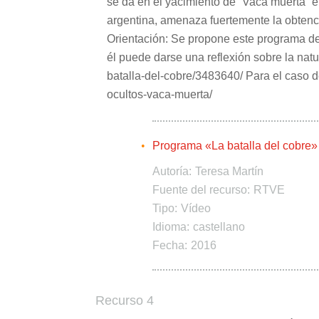
se da en el yacimiento de “Vaca muerta” 
argentina, amenaza fuertemente la obtenc
Orientación: Se propone este programa de
él puede darse una reflexión sobre la natu
batalla-del-cobre/3483640/ Para el caso 
ocultos-vaca-muerta/
Programa «La batalla del cobre»
Autoría:
Teresa Martín
Fuente del recurso:
RTVE
Tipo:
Vídeo
Idioma:
castellano
Fecha:
2016
Recurso 4