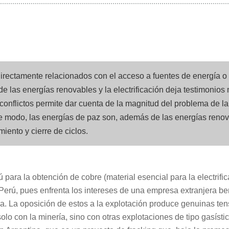
directamente relacionados con el acceso a fuentes de energía o m
de las energías renovables y la electrificación deja testimonios
onflictos permite dar cuenta de la magnitud del problema de la 
 modo, las energías de paz son, además de las energías renova
iento y cierre de ciclos.
para la obtención de cobre (material esencial para la electrific
 Perú, pues enfrenta los intereses de una empresa extranjera be
na. La oposición de estos a la explotación produce genuinas t
olo con la minería, sino con otras explotaciones de tipo gasísti