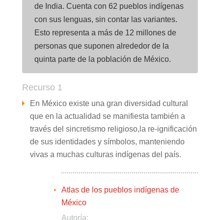
de India. Cuenta con 62 pueblos indígenas
con sus lenguas, sin contar las variantes.
Esto representa a más de 12 millones de
personas que suponen alrededor de la
quinta parte de la población de México.
Recurso 1
En México existe una gran diversidad cultural
que en la actualidad se manifiesta también a
través del sincretismo religioso,la re-ignificación
de sus identidades y símbolos, manteniendo
vivas a muchas culturas indígenas del país.
Atlas de los pueblos indígenas de
México
Autoría: