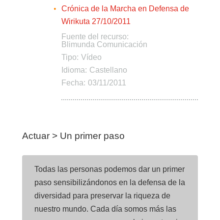
Crónica de la Marcha en Defensa de
Wirikuta 27/10/2011
Fuente del recurso:
Blimunda Comunicación
Tipo:
Vídeo
Idioma:
Castellano
Fecha:
03/11/2011
Actuar > Un primer paso
Todas las personas podemos dar un primer
paso sensibilizándonos en la defensa de la
diversidad para preservar la riqueza de
nuestro mundo. Cada día somos más las