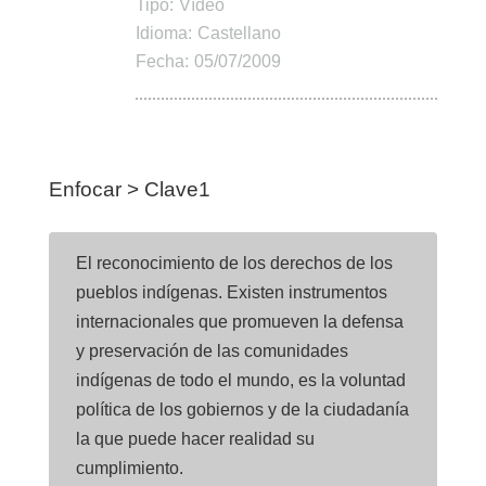
Tipo:
Vídeo
Idioma:
Castellano
Fecha:
05/07/2009
Enfocar > Clave1
El reconocimiento de los derechos de los
pueblos indígenas. Existen instrumentos
internacionales que promueven la defensa
y preservación de las comunidades
indígenas de todo el mundo, es la voluntad
política de los gobiernos y de la ciudadanía
la que puede hacer realidad su
cumplimiento.