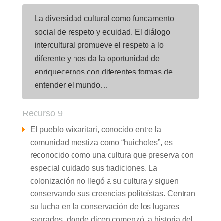
La diversidad cultural como fundamento
social de respeto y equidad. El diálogo
intercultural promueve el respeto a lo
diferente y nos da la oportunidad de
enriquecernos con diferentes formas de
entender el mundo…
Recurso 9
El pueblo wixaritari, conocido entre la
comunidad mestiza como “huicholes”, es
reconocido como una cultura que preserva con
especial cuidado sus tradiciones. La
colonización no llegó a su cultura y siguen
conservando sus creencias politeístas. Centran
su lucha en la conservación de los lugares
sagrados, donde dicen comenzó la historia del