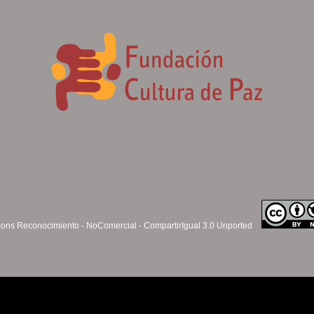
ns Reconocimiento - NoComercial - CompartirIgual 3.0 Unported