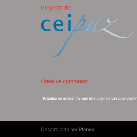
Proyecto de:
Creative commons:
TICambia se encuentra bajo una Licencia
Creative Commo
Desarrollado por
Planea