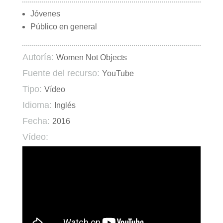
Jóvenes
Público en general
Autoría:
Women Not Objects
Fuente del recurso:
YouTube
Tipo:
Vídeo
Idioma:
Inglés
Fecha:
2016
Vídeo: