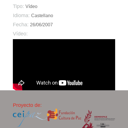
Tipo:
Vídeo
Idioma:
Castellano
Fecha:
26/06/2007
Vídeo:
Proyecto de: