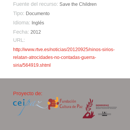
Fuente del recurso:
Save the Children
Tipo:
Documento
Idioma:
Inglés
Fecha:
2012
URL:
http://www.rtve.es/noticias/20120925/ninos-sirios-
relatan-atrocidades-no-contadas-guerra-
siria/564919.shtml
Proyecto de: