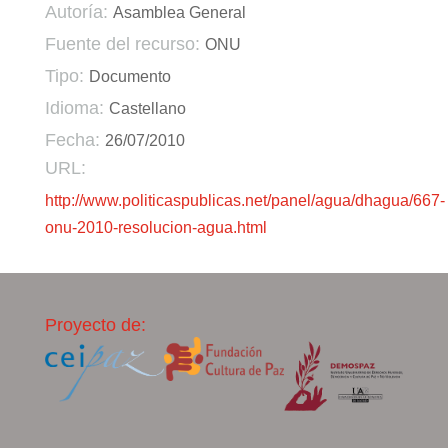
Autoría:
Asamblea General
Fuente del recurso:
ONU
Tipo:
Documento
Idioma:
Castellano
Fecha:
26/07/2010
URL:
http://www.politicaspublicas.net/panel/agua/dhagua/667-
onu-2010-resolucion-agua.html
Proyecto de: