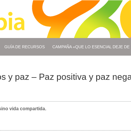
GUÍA DE RECURSOS
CAMPAÑA «QUE LO ESENCIAL DEJE DE 
s y paz – Paz positiva y paz nega
sino vida compartida.