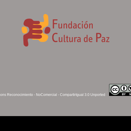
ns Reconocimiento - NoComercial - CompartirIgual 3.0 Unported