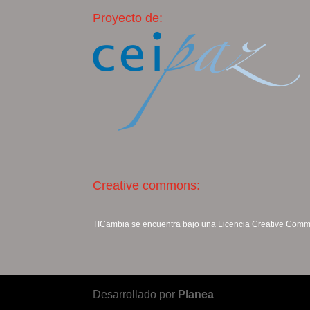
Proyecto de:
Creative commons:
TICambia se encuentra bajo una Licencia
Creative Commo
Desarrollado por
Planea