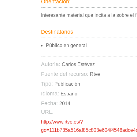
Orientación:
Interesante material que incita a la sobre e
Destinatarios
Público en general
Autoría:
Carlos Estévez
Fuente del recurso:
Rtve
Tipo:
Publicación
Idioma:
Español
Fecha:
2014
URL:
http://www.rtve.es/?
go=111b735a516af85c803e604f4546adce4