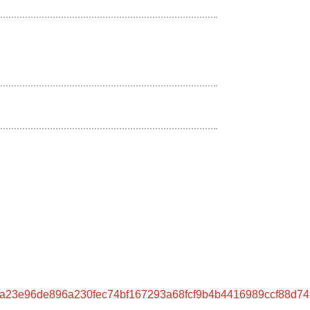
23e96de896a230fec74bf167293a68fcf9b4b4416989ccf88d74