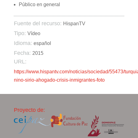
Público en general
Fuente del recurso:
HispanTV
Tipo:
Vídeo
Idioma:
español
Fecha:
2015
URL:
https://www.hispantv.com/noticias/sociedad/55473/turqui
nino-sirio-ahogado-crisis-inmigrantes-foto
Proyecto de: