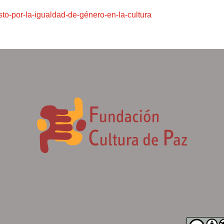
sto-por-la-igualdad-de-género-en-la-cultura