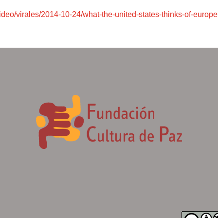
ideo/virales/2014-10-24/what-the-united-states-thinks-of-europ