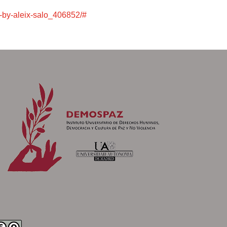
e-by-aleix-salo_406852/#