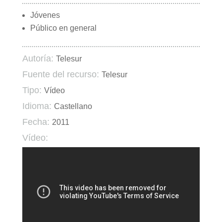
Jóvenes
Público en general
Autoría:
Telesur
Fuente del recurso:
Telesur
Tipo:
Vídeo
Idioma:
Castellano
Fecha:
2011
Vídeo: