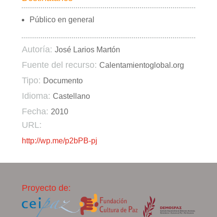
Público en general
Autoría:
José Larios Martón
Fuente del recurso:
Calentamientoglobal.org
Tipo:
Documento
Idioma:
Castellano
Fecha:
2010
URL:
http://wp.me/p2bPB-pj
Proyecto de: