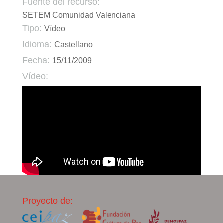
Fuente del recurso:
SETEM Comunidad Valenciana
Tipo:
Vídeo
Idioma:
Castellano
Fecha:
15/11/2009
Vídeo:
Proyecto de: