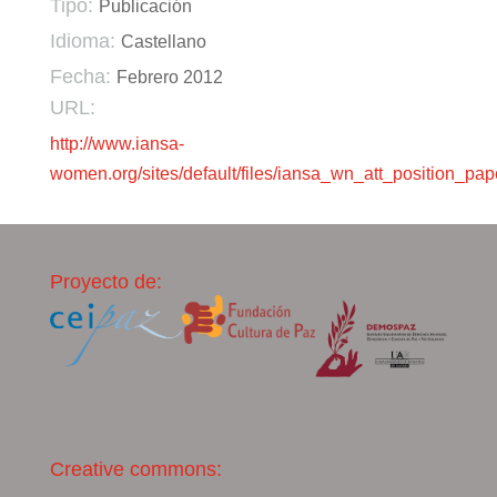
Tipo:
Publicación
Idioma:
Castellano
Fecha:
Febrero 2012
URL:
http://www.iansa-
women.org/sites/default/files/iansa_wn_att_position_p
Proyecto de:
Creative commons: