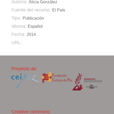
Autoría:
Alicia González
Fuente del recurso:
El País
Tipo:
Publicación
Idioma:
Español
Fecha:
2014
URL:
Proyecto de:
Creative commons: