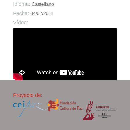
Idioma:
Castellano
Fecha:
04/02/2011
Vídeo:
Proyecto de: