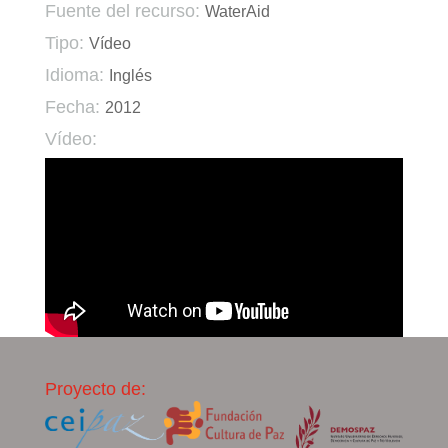
Fuente del recurso:
WaterAid
Tipo:
Vídeo
Idioma:
Inglés
Fecha:
2012
Vídeo:
Proyecto de: