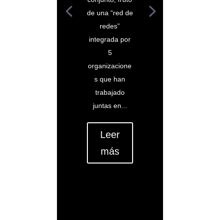
de una “red de
redes”
integrada por
5
organizacione
s que han
trabajado
juntas en...
Leer
más