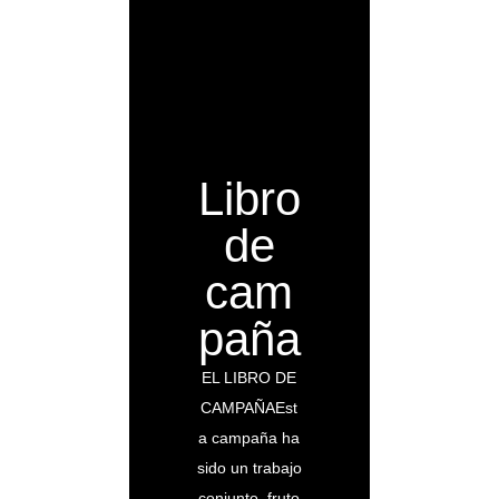
Libro
de
cam
paña
EL LIBRO DE
CAMPAÑAEst
a campaña ha
sido un trabajo
conjunto, fruto