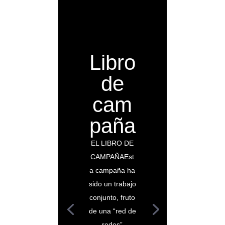
Libro
de
cam
paña
EL LIBRO DE
CAMPAÑAEst
a campaña ha
sido un trabajo
conjunto, fruto
de una “red de
redes”