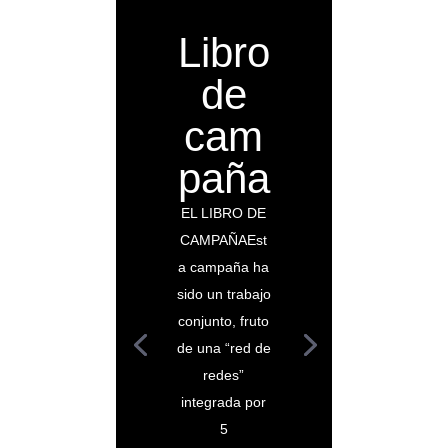
Libro
de
cam
paña
EL LIBRO DE
CAMPAÑAEst
a campaña ha
sido un trabajo
conjunto, fruto
de una “red de
redes”
integrada por
5