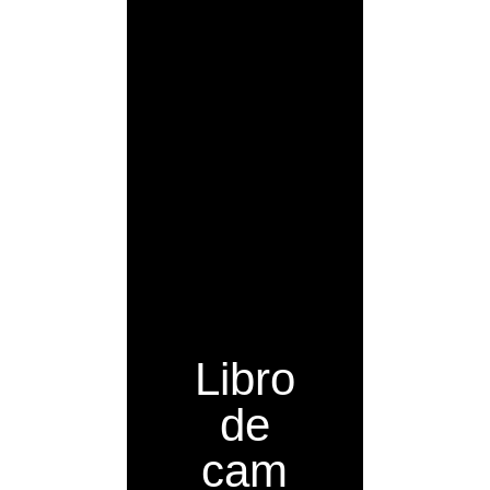
Libro
de
cam