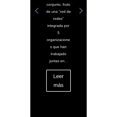
conjunto, fruto
de una “red de
redes”
integrada por
5
organizacione
s que han
trabajado
juntas en...
Leer
más