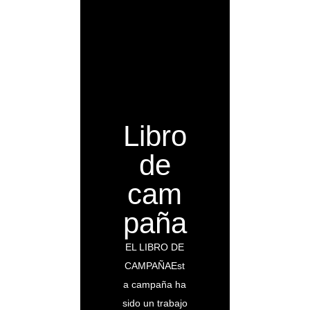
Libro
de
cam
paña
EL LIBRO DE
CAMPAÑAEst
a campaña ha
sido un trabajo