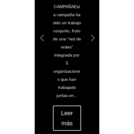
CAMPAÑAEst
a campaña ha
sido un trabajo
conjunto, fruto
de una “red de
redes”
integrada por
5
organizacione
s que han
trabajado
juntas en...
Leer
más