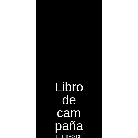
Libro
de
cam
paña
EL LIBRO DE