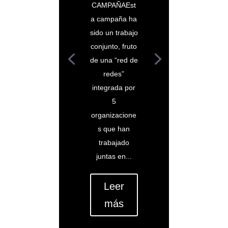
CAMPAÑAEst
a campaña ha
sido un trabajo
conjunto, fruto
de una “red de
redes”
integrada por
5
organizacione
s que han
trabajado
juntas en...
Leer
más