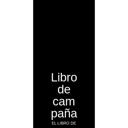
Libro
de
cam
paña
EL LIBRO DE