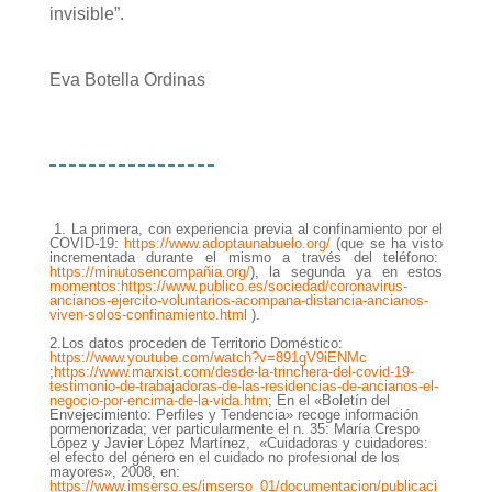
invisible”.
Eva Botella Ordinas
1.
La primera, con experiencia previa al confinamiento por el
COVID-19:
https://www.adoptaunabuelo.org/
(que se ha visto
incrementada durante el mismo a través del teléfono:
https://minutosencompañia.org/
), la segunda ya en estos
momentos:
https://www.publico.es/sociedad/coronavirus-
ancianos-ejercito-voluntarios-acompana-distancia-ancianos-
viven-solos-confinamiento.html
).
2.
Los datos proceden de Territorio Doméstico:
https://www.youtube.com/watch?v=891gV9iENMc
;
https://www.marxist.com/desde-la-trinchera-del-covid-19-
testimonio-de-trabajadoras-de-las-residencias-de-ancianos-el-
negocio-por-encima-de-la-vida.htm
; En el «Boletín del
Envejecimiento: Perfiles y Tendencia» recoge información
pormenorizada; ver particularmente el n. 35: María Crespo
López y Javier López Martínez, «Cuidadoras y cuidadores:
el efecto del género en el cuidado no profesional de los
mayores», 2008, en:
https://www.imserso.es/imserso_01/documentacion/publicaci